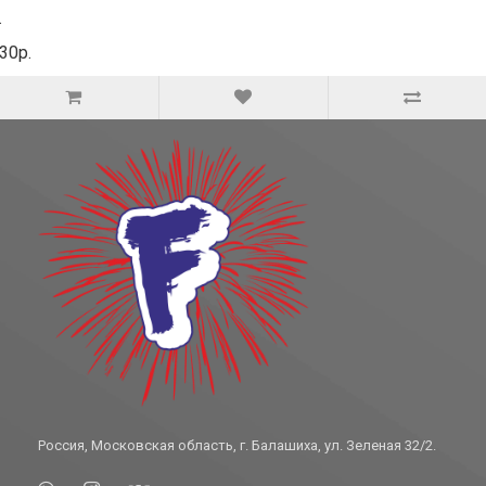
.
30р.
Россия, Московская область, г. Балашиха, ул. Зеленая 32/2.