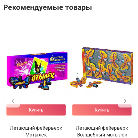
Рекомендуемые товары
SALE
Купить
Купить
рк
Летающий фейерверк
Летающий фейерверк
Волшебный мотылек
Звездный десант