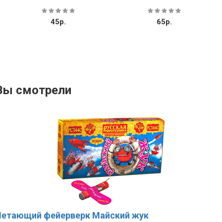
(батарея вертушек)
65р.
1250р.
1675р.
Вы смотрели
Летающий фейерверк Майский жук