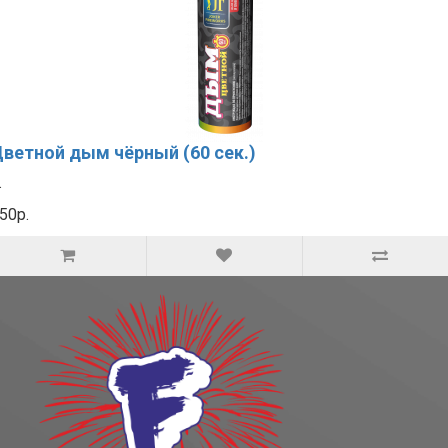
ветной дым чёрный (60 сек.)
.
50р.