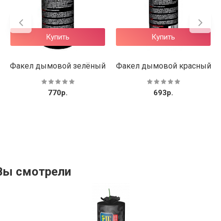
Купить
Купить
елёный
Факел дымовой красный
Факел дымово
оранжевый
693р.
693р.
Вы смотрели