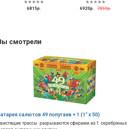
8715р.
6920р.
7850р.
Вы смотрели
атарея салютов 49 попугаев + 1 (1" х 50)
вистящие трассы разрываются сферами из:1. серебряных