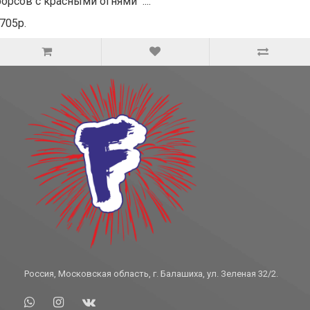
орсов с красными огнями ....
705р.
Россия, Московская область, г. Балашиха, ул. Зеленая 32/2.